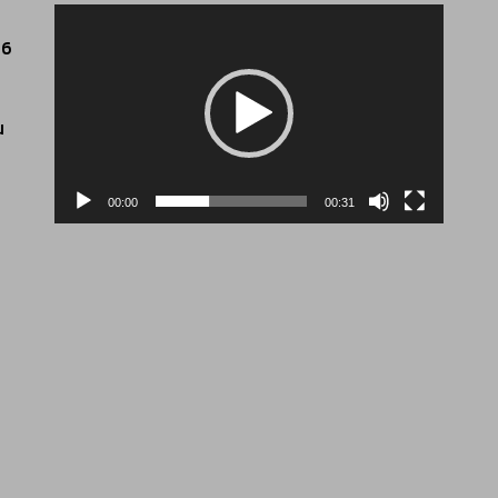
Lecteur
vidéo
06
u
00:00
00:31