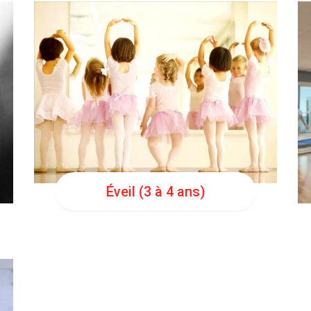
LUN
17:45
Éveil (3 à 4 ans)