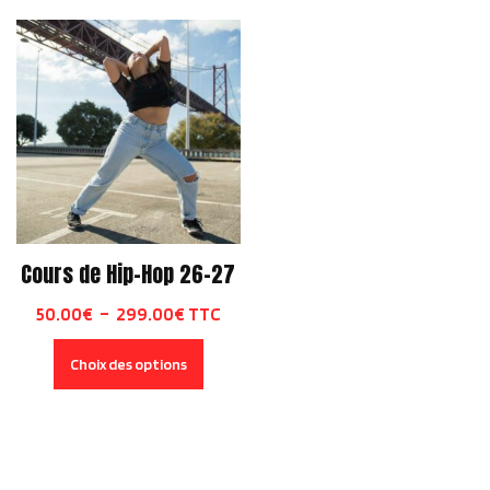
Cours de Hip-Hop 26-27
Plage
50.00
€
–
299.00
€
TTC
de
Ce
Choix des options
prix :
produit
50.00€
a
à
plusieurs
299.00€
variations.
Les