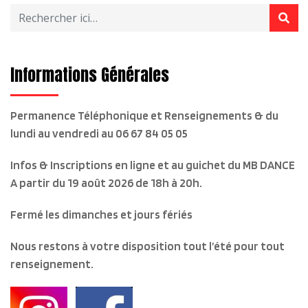
options
peuvent
être
choisies
Informations Générales
sur
la
Permanence Téléphonique et Renseignements & du
page
lundi au vendredi
au 06 67 84 05 05
du
produit
Infos & Inscriptions en ligne et au guichet du MB DANCE
A partir du 19 août 2026 de 18h à 20h.
Fermé les dimanches et jours fériés
Nous restons à votre disposition tout l’été pour tout
renseignement.