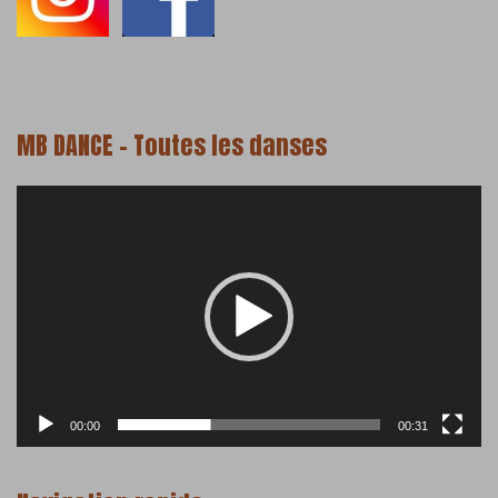
MB DANCE – Toutes les danses
Lecteur
vidéo
00:00
00:31