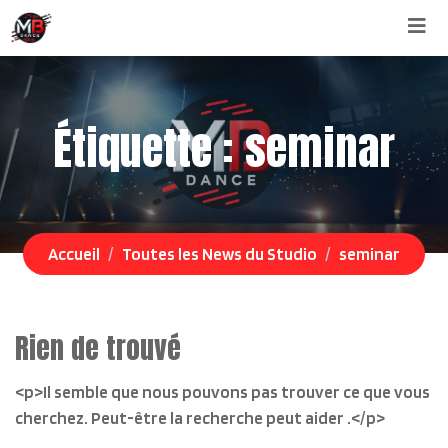
Aller
au
contenu
Étiquette :
seminar
Accueil
Toutes les News du Studio
seminar
Rien de trouvé
<p>Il semble que nous pouvons pas trouver ce que vous
cherchez. Peut-être la recherche peut aider .</p>