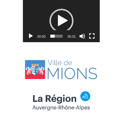
Lecteur
vidéo
00:00
00:31