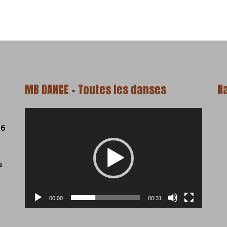
MB DANCE – Toutes les danses
N
Lecteur
vidéo
06
u
00:00
00:31