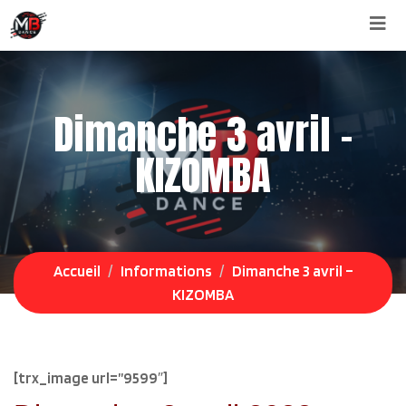
Aller
au
contenu
Dimanche 3 avril –
KIZOMBA
Accueil
Informations
Dimanche 3 avril –
KIZOMBA
[trx_image url=”9599″]