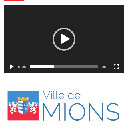
Lecteur
vidéo
00:00
00:31