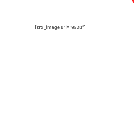
[trx_image url=”9520″]