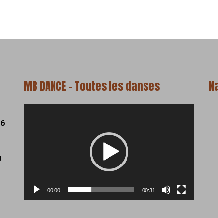
MB DANCE – Toutes les danses
N
Lecteur
vidéo
06
u
00:00
00:31