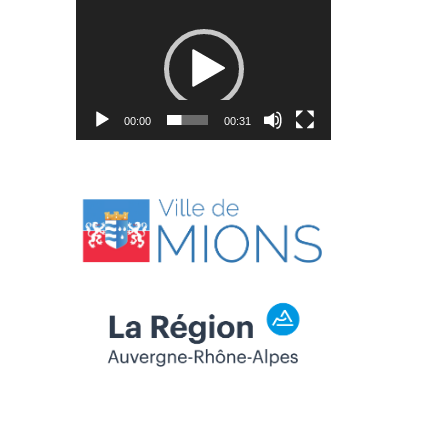
Lecteur
vidéo
00:00
00:31