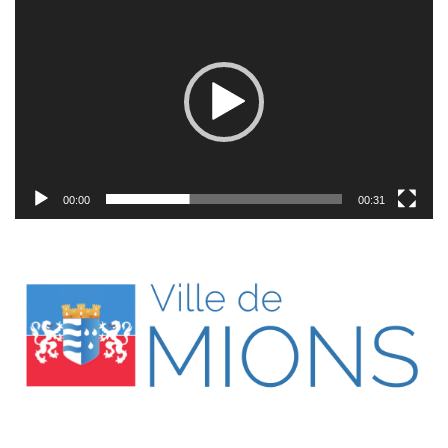
vidéo
00:00
00:31