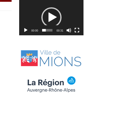
Lecteur
vidéo
00:00
00:31