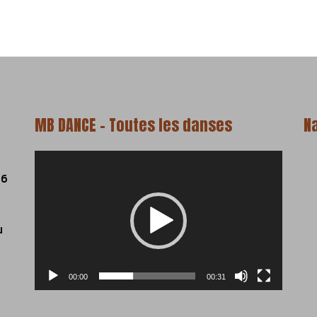
MB DANCE – Toutes les danses
N
Lecteur
vidéo
06
u
00:00
00:31