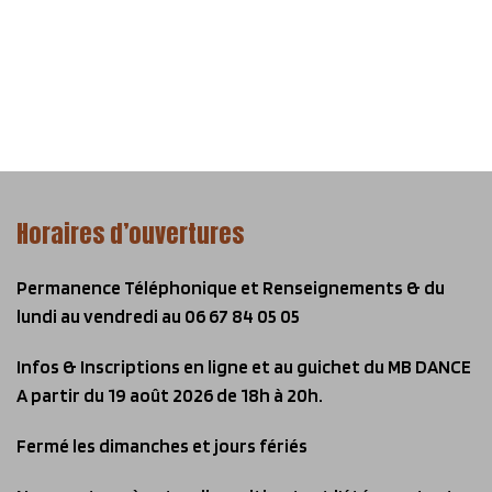
Horaires d’ouvertures
Permanence Téléphonique et Renseignements & du
lundi au vendredi
au 06 67 84 05 05
Infos & Inscriptions en ligne et au guichet du MB DANCE
A partir du 19 août 2026 de 18h à 20h.
Fermé les dimanches et jours fériés